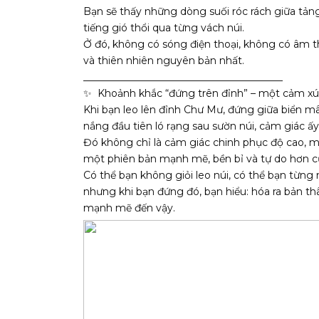
Bạn sẽ thấy những dòng suối róc rách giữa tản
tiếng gió thổi qua từng vách núi.
Ở đó, không có sóng điện thoại, không có âm t
và thiên nhiên nguyên bản nhất.
________________________________________
Khoảnh khắc “đứng trên đỉnh” – một cảm xúc
Khi bạn leo lên đỉnh Chư Mư, đứng giữa biển m
nắng đầu tiên ló rạng sau sườn núi, cảm giác ấ
Đó không chỉ là cảm giác chinh phục độ cao, 
một phiên bản mạnh mẽ, bền bỉ và tự do hơn c
Có thể bạn không giỏi leo núi, có thể bạn từn
nhưng khi bạn đứng đó, bạn hiểu: hóa ra bản thâ
mạnh mẽ đến vậy.