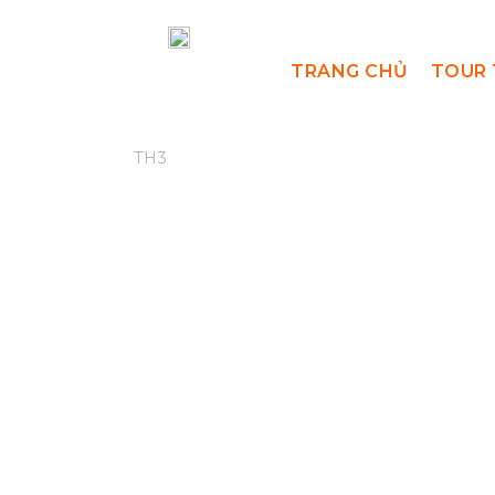
TRANG CHỦ
TOUR 
12
Tháng 3 12, 2025
Bl
Backpackers Vietnam
,
B
TH3
Bạn Đồng Hành
,
Chư Mư Đ
Mư Lên Đồ
,
Chư Mư Top 2
Mư
,
Hành Trình Kỳ Thú
,
Hộ
Núi
,
Leo Núi Việt Nam
,
Phư
Mư
,
Trekking Adventure
,
T
Nghiệp
,
Trekking Life
,
Tre
Thân
Điều Gì 