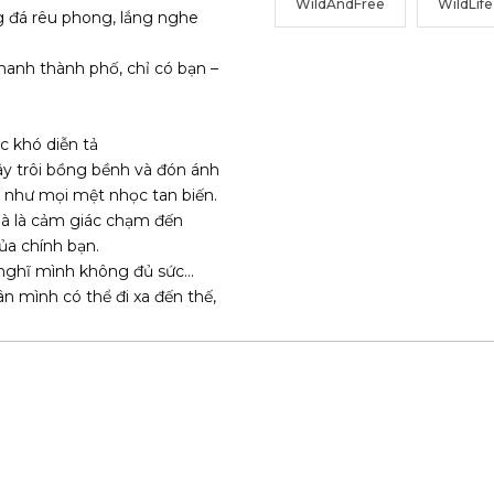
WildAndFree
WildLife
g đá rêu phong, lắng nghe
hanh thành phố, chỉ có bạn –
 khó diễn tả
ây trôi bồng bềnh và đón ánh
y như mọi mệt nhọc tan biến.
mà là cảm giác chạm đến
ủa chính bạn.
g nghĩ mình không đủ sức…
n mình có thể đi xa đến thế,