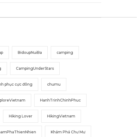
up
BidoupNuiBa
camping
g
CampingUnderStars
nh phục cực đông
chumu
ploreVietnam
HanhTrinhChinhPhuc
Hiking Lover
HikingVietnam
hamPhaThienNhien
Khám Phá Chư Mư