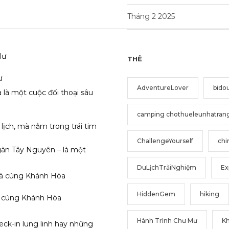
Tháng 2 2025
THẺ
ư
AdventureLover
bido
 là một cuộc đối thoại sâu
camping chothueleunhatran
ịch, mà nằm trong trái tim
ChallengeYourself
chi
gàn Tây Nguyên – là một
DuLịchTrảiNghiệm
Ex
HiddenGem
hiking
 cùng Khánh Hòa
Hành Trình Chư Mư
K
ck-in lung linh hay những