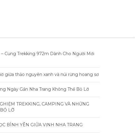
 – Cung Trekking 972m Dành Cho Người Mới
iờ giữa thảo nguyên xanh và núi rừng hoang sơ
rong Ngày Gần Nha Trang Không Thể Bỏ Lỡ
NGHIỆM TREKKING, CAMPING VÀ NHỮNG
 BỎ LỠ
ỌC BÌNH YÊN GIỮA VỊNH NHA TRANG