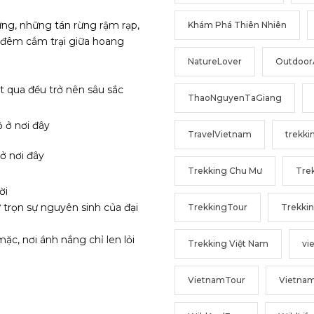
g, những tán rừng rậm rạp,
Khám Phá Thiên Nhiên
 đêm cắm trại giữa hoang
NatureLover
Outdoor
 qua đều trở nên sâu sắc
ThaoNguyenTaGiang
TravelVietnam
trekki
ở nơi đây
Trekking Chu Mư
Trek
ời
 trọn sự nguyên sinh của đại
TrekkingTour
Trekki
c, nơi ánh nắng chỉ len lỏi
Trekking Việt Nam
vi
VietnamTour
Vietna