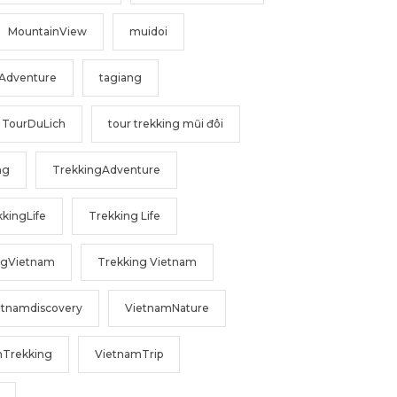
MountainView
muidoi
Adventure
tagiang
TourDuLich
tour trekking mũi đôi
ng
TrekkingAdventure
kingLife
Trekking Life
ngVietnam
Trekking Vietnam
etnamdiscovery
VietnamNature
mTrekking
VietnamTrip