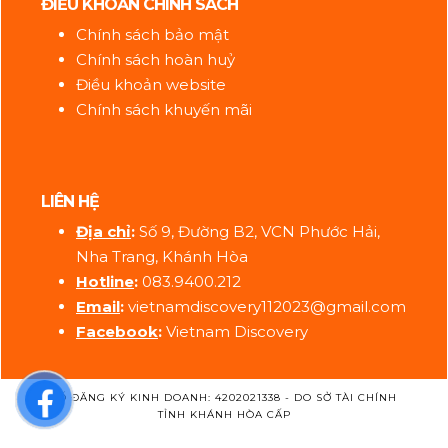
ĐIỀU KHOẢN CHÍNH SÁCH
Chính sách bảo mật
Chính sách hoàn huỷ
Điều khoản website
Chính sách khuyến mãi
LIÊN HỆ
Địa ch
ỉ
:
Số 9, Đường B2, VCN Phước Hải,
Nha Trang, Khánh Hòa
Hotline
:
083.9400.212
Email
:
vietnamdiscovery112023@gmail.com
Facebook
:
Vietnam Discovery
SỐ ĐĂNG KÝ KINH DOANH: 4202021338 - DO SỞ TÀI CHÍNH
TỈNH KHÁNH HÒA CẤP