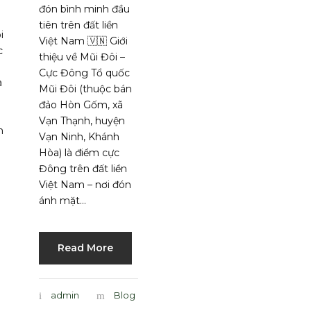
đón bình minh đầu
tiên trên đất liền
i
Việt Nam 🇻🇳 Giới
c
thiệu về Mũi Đôi –
Cực Đông Tổ quốc
a
Mũi Đôi (thuộc bán
đảo Hòn Gốm, xã
Vạn Thạnh, huyện
n
Vạn Ninh, Khánh
Hòa) là điểm cực
Đông trên đất liền
Việt Nam – nơi đón
ánh mặt...
Read More
admin
Blog