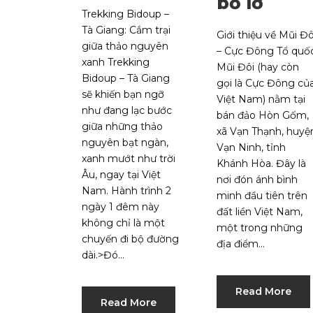
bỏ lỡ
Trekking Bidoup –
Tà Giang: Cắm trại
Giới thiệu về Mũi Đô
giữa thảo nguyên
– Cực Đông Tổ quố
xanh Trekking
Mũi Đôi (hay còn
Bidoup – Tà Giang
gọi là Cực Đông củ
sẽ khiến bạn ngỡ
Việt Nam) nằm tại
như đang lạc bước
bán đảo Hòn Gốm,
giữa những thảo
xã Vạn Thạnh, huyệ
nguyên bạt ngàn,
Vạn Ninh, tỉnh
xanh mướt như trời
Khánh Hòa. Đây là
Âu, ngay tại Việt
nơi đón ánh bình
Nam. Hành trình 2
minh đầu tiên trên
ngày 1 đêm này
đất liền Việt Nam,
không chỉ là một
một trong những
chuyến đi bộ đường
địa điểm...
dài.>Đó...
Read More
Read More