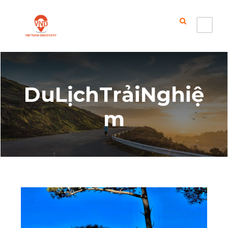
DuLịchTrảiNghiệ
m