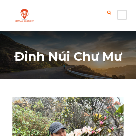
Đỉnh Núi Chư Mư