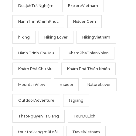
DuLịchTrảiNghiệm
ExploreVietnam
HanhTrinhChinhPhuc
HiddenGem
hiking
Hiking Lover
HikingVietnam
Hành Trình Chư Mư
KhamPhaThienNhien
Khám Phá Chư Mư
Khám Phá Thiên Nhiên
MountainView
muidoi
NatureLover
OutdoorAdventure
tagiang
ThaoNguyenTaGiang
TourDuLich
tour trekking mũi đôi
TravelVietnam