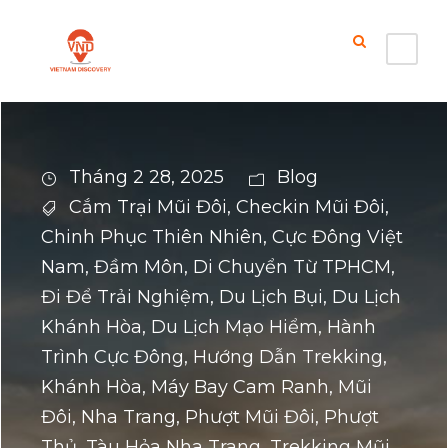
Tháng 2 28, 2025
Blog
Cắm Trại Mũi Đôi
,
Checkin Mũi Đôi
,
Chinh Phục Thiên Nhiên
,
Cực Đông Việt
Nam
,
Đầm Môn
,
Di Chuyển Từ TPHCM
,
Đi Để Trải Nghiệm
,
Du Lịch Bụi
,
Du Lịch
Khánh Hòa
,
Du Lịch Mạo Hiểm
,
Hành
Trình Cực Đông
,
Hướng Dẫn Trekking
,
Khánh Hòa
,
Máy Bay Cam Ranh
,
Mũi
Đôi
,
Nha Trang
,
Phượt Mũi Đôi
,
Phượt
Thủ
,
Tàu Hỏa Nha Trang
,
Trekking Mũi