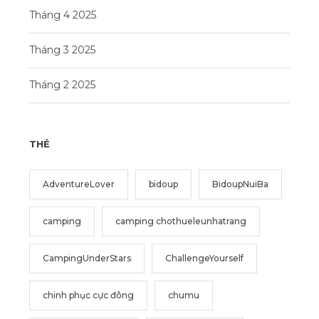
Tháng 4 2025
Tháng 3 2025
Tháng 2 2025
THẺ
AdventureLover
bidoup
BidoupNuiBa
camping
camping chothueleunhatrang
CampingUnderStars
ChallengeYourself
chinh phục cực đông
chumu