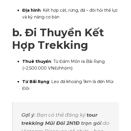
Địa hình
: Kết hợp cát, rừng, đá – đòi hỏi thể lực
và kỹ năng cơ bản
b.
Đi Thuyền Kết
Hợp Trekking
Thuê thuyền
: Từ Đầm Môn ra Bãi Rạng
(~2.500.000 VNĐ/nhóm)
Từ Bãi Rạng
: Leo đá khoảng 1km là đến Mũi
Đôi
Gợi ý
: Bạn có thể đăng ký
tour
trekking Mũi Đôi 2N1Đ
trọn gói
do