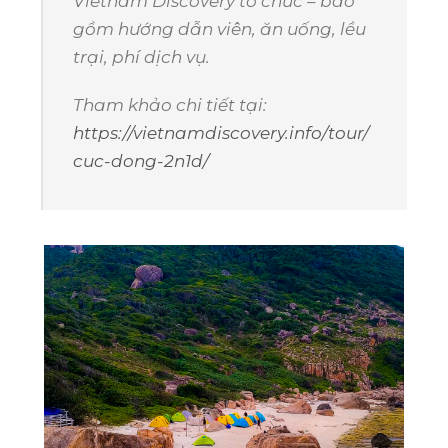
Vietnam Discovery tổ chức – bao
gồm hướng dẫn viên, ăn uống, lều
trại, phí dịch vụ.
Tham khảo chi tiết tại:
https://vietnamdiscovery.info/tour/
cuc-dong-2n1d/