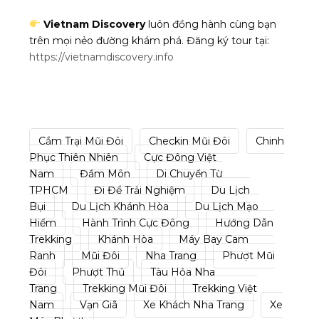
Vietnam Discovery
luôn đồng hành cùng bạn
trên mọi nẻo đường khám phá. Đăng ký tour tại:
https://vietnamdiscovery.info
Cắm Trại Mũi Đôi
Checkin Mũi Đôi
Chinh
Phục Thiên Nhiên
Cực Đông Việt
Nam
Đầm Môn
Di Chuyển Từ
TPHCM
Đi Để Trải Nghiệm
Du Lịch
Bụi
Du Lịch Khánh Hòa
Du Lịch Mạo
Hiểm
Hành Trình Cực Đông
Hướng Dẫn
Trekking
Khánh Hòa
Máy Bay Cam
Ranh
Mũi Đôi
Nha Trang
Phượt Mũi
Đôi
Phượt Thủ
Tàu Hỏa Nha
Trang
Trekking Mũi Đôi
Trekking Việt
Nam
Vạn Giã
Xe Khách Nha Trang
Xe