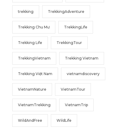
trekking
TrekkingAdventure
Trekking Chu Mư
TrekkingLife
Trekking Life
TrekkingTour
TrekkingVietnam
Trekking Vietnam
Trekking Việt Nam
vietnamdiscovery
VietnamNature
VietnamTour
VietnamTrekking
VietnamTrip
WildAndFree
WildLife