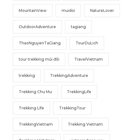
MountainView
muidoi
NatureLover
OutdoorAdventure
tagiang
ThaoNguyenTaGiang
TourDuLich
tour trekking mũi đôi
TravelVietnam
trekking
TrekkingAdventure
Trekking Chu Mư
TrekkingLife
Trekking Life
TrekkingTour
TrekkingVietnam
Trekking Vietnam