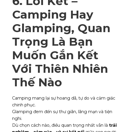
6. Lời Kết –
Camping Hay
Glamping, Quan
Trọng Là Bạn
Muốn Gắn Kết
Với Thiên Nhiên
Thế Nào
Camping mang lại sự hoang dã, tự do và cảm giác
chinh phục.
Glamping đem đến sự thư giãn, lãng mạn và tiện
nghi.
Dù chọn cách nào, điều quan trọng nhất vẫn là
trải
nghiệm – cảm xúc – và sự kết nối
giữa con người