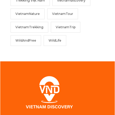
Trekking Việt Nam
vietnamdiscovery
VietnamNature
VietnamTour
VietnamTrekking
VietnamTrip
WildAndFree
WildLife