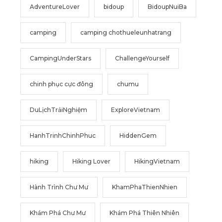
AdventureLover
bidoup
BidoupNuiBa
camping
camping chothueleunhatrang
CampingUnderStars
ChallengeYourself
chinh phục cực đông
chumu
DuLịchTrảiNghiệm
ExploreVietnam
HanhTrinhChinhPhuc
HiddenGem
hiking
Hiking Lover
HikingVietnam
Hành Trình Chư Mư
KhamPhaThienNhien
Khám Phá Chư Mư
Khám Phá Thiên Nhiên