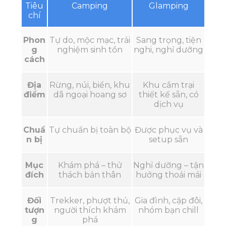
Tiêu
Camping
Glamping
chí
Phon
Tự do, mộc mạc, trải
Sang trọng, tiện
g
nghiệm sinh tồn
nghi, nghỉ dưỡng
cách
Địa
Rừng, núi, biển, khu
Khu cắm trại
điểm
dã ngoại hoang sơ
thiết kế sẵn, có
dịch vụ
Chuẩ
Tự chuẩn bị toàn bộ
Được phục vụ và
n bị
setup sẵn
Mục
Khám phá – thử
Nghỉ dưỡng – tận
đích
thách bản thân
hưởng thoải mái
Đối
Trekker, phượt thủ,
Gia đình, cặp đôi,
tượn
người thích khám
nhóm bạn chill
g
phá