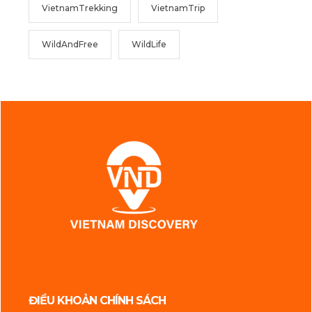
VietnamTrekking
VietnamTrip
WildAndFree
WildLife
ĐIỀU KHOẢN CHÍNH SÁCH