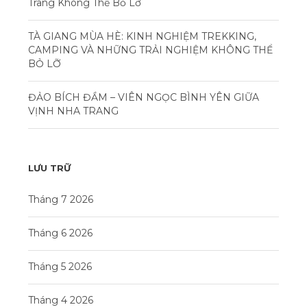
Trang Không Thể Bỏ Lỡ
TÀ GIANG MÙA HÈ: KINH NGHIỆM TREKKING,
CAMPING VÀ NHỮNG TRẢI NGHIỆM KHÔNG THỂ
BỎ LỠ
ĐẢO BÍCH ĐẦM – VIÊN NGỌC BÌNH YÊN GIỮA
VỊNH NHA TRANG
LƯU TRỮ
Tháng 7 2026
Tháng 6 2026
Tháng 5 2026
Tháng 4 2026