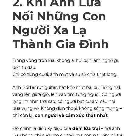
2. Khi Ánh Lửa
Nối Những Con
Người Xa Lạ
Thành Gia Đình
Trong vòng tròn lửa, không ai hỏi bạn làm nghề gì,
đến từ đâu.
Chỉ có tiếng cười, ánh mắt và sự sẻ chia thật lòng.
Anh Porter rút guitar, hát khẽ một bài cũ. Tiếng hát
vang lên giữa gió, len vào tim từng người. Có người
lặng im nhìn trời sao, có người bật cười vì câu nói
đùa vụng về. Không điện thoại, không sóng mạng –
chỉ còn lại
con người và cảm xúc thật nhất
.
Đó chính là điều kỳ diệu của
đêm lửa trại
– nơi ánh
lửa không chỉ sưởi ấm cơ thể, mà còn sưởi ấm cả trái