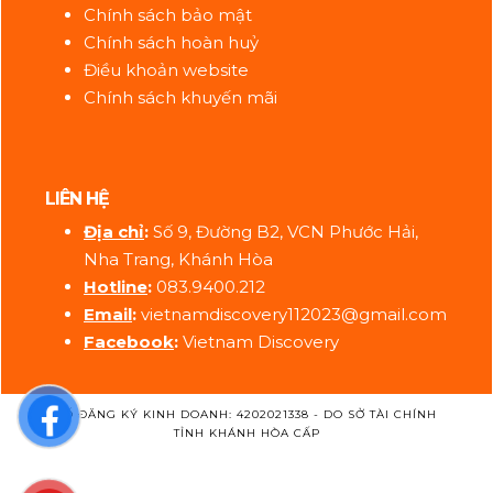
Chính sách bảo mật
Chính sách hoàn huỷ
Điều khoản website
Chính sách khuyến mãi
LIÊN HỆ
Địa ch
ỉ
:
Số 9, Đường B2, VCN Phước Hải,
Nha Trang, Khánh Hòa
Hotline
:
083.9400.212
Email
:
vietnamdiscovery112023@gmail.com
Facebook
:
Vietnam Discovery
SỐ ĐĂNG KÝ KINH DOANH: 4202021338 - DO SỞ TÀI CHÍNH
TỈNH KHÁNH HÒA CẤP