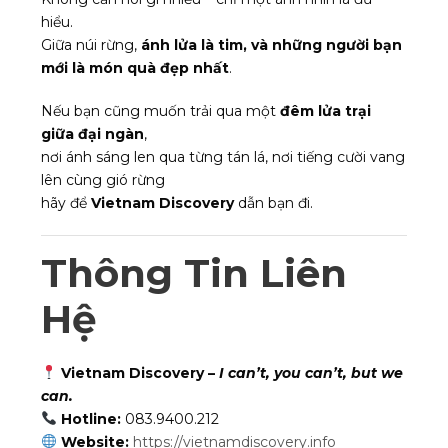
hiểu.
Giữa núi rừng,
ánh lửa là tim, và những người bạn
mới là món quà đẹp nhất
.
Nếu bạn cũng muốn trải qua một
đêm lửa trại
giữa đại ngàn
,
nơi ánh sáng len qua từng tán lá, nơi tiếng cười vang
lên cùng gió rừng
hãy để
Vietnam Discovery
dẫn bạn đi.
Thông Tin Liên
Hệ
Vietnam Discovery –
I can’t, you can’t, but we
can.
Hotline:
083.9400.212
Website:
https://vietnamdiscovery.info