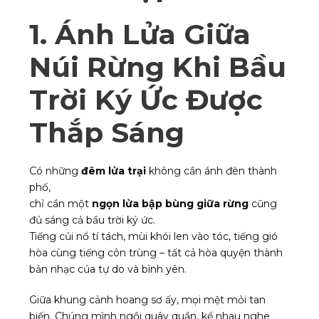
1. Ánh Lửa Giữa
Núi Rừng Khi Bầu
Trời Ký Ức Được
Thắp Sáng
Có những
đêm lửa trại
không cần ánh đèn thành
phố,
chỉ cần một
ngọn lửa bập bùng giữa rừng
cũng
đủ sáng cả bầu trời ký ức.
Tiếng củi nổ tí tách, mùi khói len vào tóc, tiếng gió
hòa cùng tiếng côn trùng – tất cả hòa quyện thành
bản nhạc của tự do và bình yên.
Giữa khung cảnh hoang sơ ấy, mọi mệt mỏi tan
biến. Chúng mình ngồi quây quần, kể nhau nghe