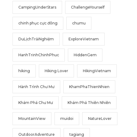
CampingUnderStars
ChallengeYourself
chinh phục cực đông
chumu
DuLịchTrảiNghiệm
ExploreVietnam
HanhTrinhChinhPhuc
HiddenGem
hiking
Hiking Lover
HikingVietnam
Hành Trình Chư Mư
KhamPhaThienNhien
Khám Phá Chư Mư
Khám Phá Thiên Nhiên
MountainView
muidoi
NatureLover
OutdoorAdventure
tagiang