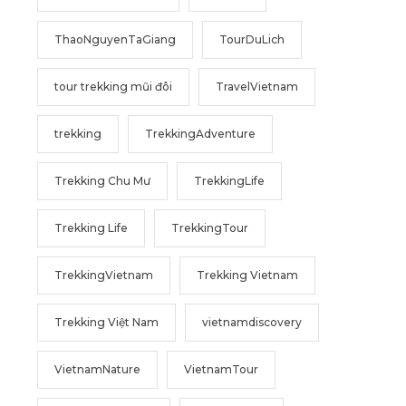
ThaoNguyenTaGiang
TourDuLich
tour trekking mũi đôi
TravelVietnam
trekking
TrekkingAdventure
Trekking Chu Mư
TrekkingLife
Trekking Life
TrekkingTour
TrekkingVietnam
Trekking Vietnam
Trekking Việt Nam
vietnamdiscovery
VietnamNature
VietnamTour