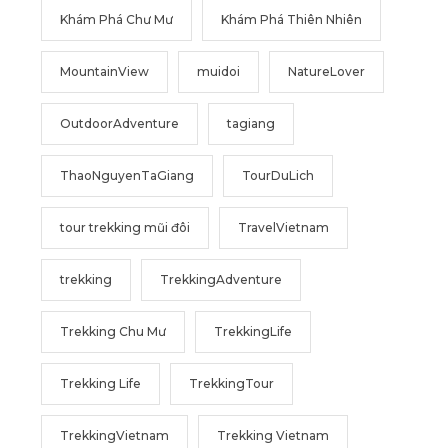
Khám Phá Chư Mư
Khám Phá Thiên Nhiên
MountainView
muidoi
NatureLover
OutdoorAdventure
tagiang
ThaoNguyenTaGiang
TourDuLich
tour trekking mũi đôi
TravelVietnam
trekking
TrekkingAdventure
Trekking Chu Mư
TrekkingLife
Trekking Life
TrekkingTour
TrekkingVietnam
Trekking Vietnam