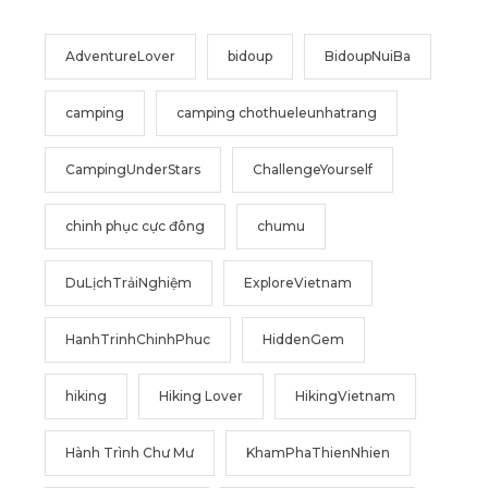
AdventureLover
bidoup
BidoupNuiBa
camping
camping chothueleunhatrang
CampingUnderStars
ChallengeYourself
chinh phục cực đông
chumu
DuLịchTrảiNghiệm
ExploreVietnam
HanhTrinhChinhPhuc
HiddenGem
hiking
Hiking Lover
HikingVietnam
Hành Trình Chư Mư
KhamPhaThienNhien