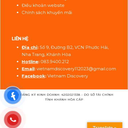
Điều khoản website
Chính sách khuyến mãi
LIÊN HỆ
Địa ch
ỉ
:
Số 9, Đường B2, VCN Phước Hải,
Nha Trang, Khánh Hòa
Hotline
:
083.9400.212
Email
:
vietnamdiscovery112023@gmail.com
Facebook
:
Vietnam Discovery
SỐ ĐĂNG KÝ KINH DOANH: 4202021338 - DO SỞ TÀI CHÍNH
TỈNH KHÁNH HÒA CẤP
Translate »