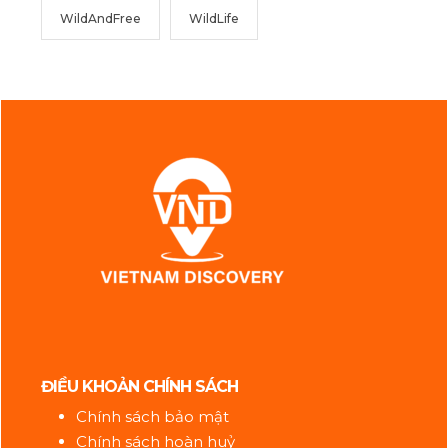
WildAndFree
WildLife
ĐIỀU KHOẢN CHÍNH SÁCH
Chính sách bảo mật
Chính sách hoàn huỷ