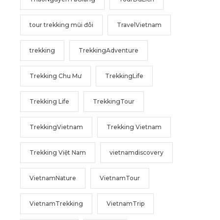
tour trekking mũi đôi
TravelVietnam
trekking
TrekkingAdventure
Trekking Chu Mư
TrekkingLife
Trekking Life
TrekkingTour
TrekkingVietnam
Trekking Vietnam
Trekking Việt Nam
vietnamdiscovery
VietnamNature
VietnamTour
VietnamTrekking
VietnamTrip