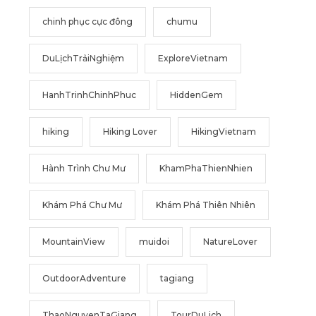
chinh phục cực đông
chumu
DuLịchTrảiNghiệm
ExploreVietnam
HanhTrinhChinhPhuc
HiddenGem
hiking
Hiking Lover
HikingVietnam
Hành Trình Chư Mư
KhamPhaThienNhien
Khám Phá Chư Mư
Khám Phá Thiên Nhiên
MountainView
muidoi
NatureLover
OutdoorAdventure
tagiang
ThaoNguyenTaGiang
TourDuLich