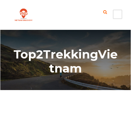
Top2TrekkingVie
tnam