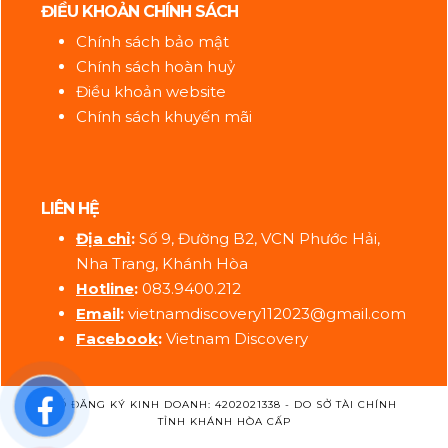
ĐIỀU KHOẢN CHÍNH SÁCH
Chính sách bảo mật
Chính sách hoàn huỷ
Điều khoản website
Chính sách khuyến mãi
LIÊN HỆ
Địa ch
ỉ
:
Số 9, Đường B2, VCN Phước Hải,
Nha Trang, Khánh Hòa
Hotline
:
083.9400.212
Email
:
vietnamdiscovery112023@gmail.com
Facebook
:
Vietnam Discovery
SỐ ĐĂNG KÝ KINH DOANH: 4202021338 - DO SỞ TÀI CHÍNH
TỈNH KHÁNH HÒA CẤP