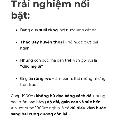
Trải nghiệm nổi
bật:
Băng qua
suối rừng
, nơi nước lạnh cắt da
Thác Bay huyền thoại
– hồ nước giữa đại
ngàn
Những con dốc mà dân trek vẫn gọi vui là
“dốc mẹ ơi”
Đi giữa
rừng rêu
– ẩm, xanh, thơ mộng nhưng
trơn trượt
Chóp 1900m
không hù dọa bằng vách đá
, nhưng
bào mòn bạn bằng
độ dài, gain cao và sức bền
.
Ai vượt được 1900m nghĩa là đã
đủ điều kiện bước
sang hai cung đường còn lại
.