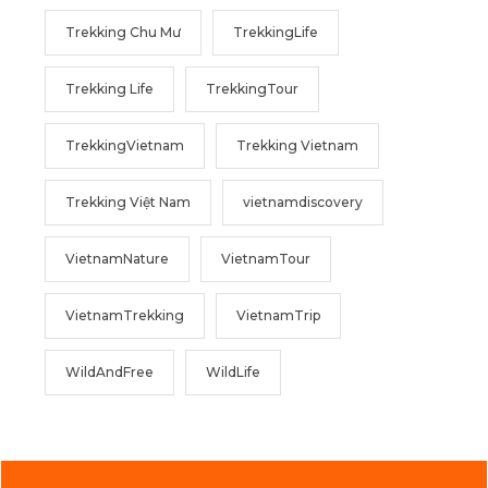
Trekking Chu Mư
TrekkingLife
Trekking Life
TrekkingTour
TrekkingVietnam
Trekking Vietnam
Trekking Việt Nam
vietnamdiscovery
VietnamNature
VietnamTour
VietnamTrekking
VietnamTrip
WildAndFree
WildLife