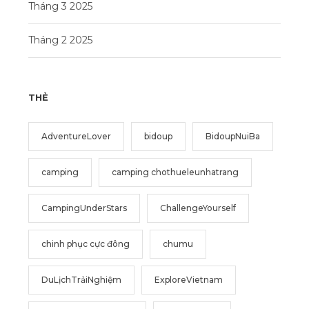
Tháng 3 2025
Tháng 2 2025
THẺ
AdventureLover
bidoup
BidoupNuiBa
camping
camping chothueleunhatrang
CampingUnderStars
ChallengeYourself
chinh phục cực đông
chumu
DuLịchTrảiNghiệm
ExploreVietnam