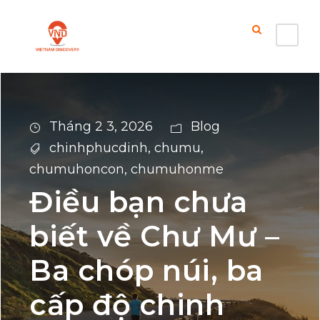
Tháng 2 3, 2026
Blog
chinhphucdinh
,
chumu
,
chumuhoncon
,
chumuhonme
Điều bạn chưa
biết về Chư Mư –
Ba chóp núi, ba
cấp độ chinh