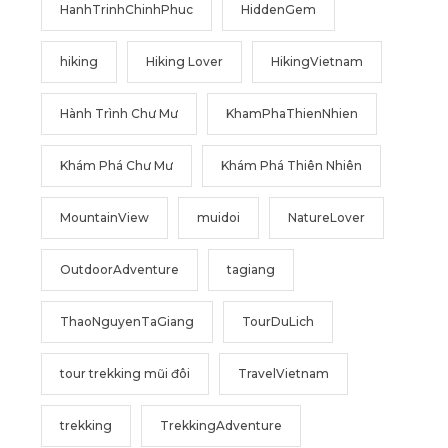
HanhTrinhChinhPhuc
HiddenGem
hiking
Hiking Lover
HikingVietnam
Hành Trình Chư Mư
KhamPhaThienNhien
Khám Phá Chư Mư
Khám Phá Thiên Nhiên
MountainView
muidoi
NatureLover
OutdoorAdventure
tagiang
ThaoNguyenTaGiang
TourDuLich
tour trekking mũi đôi
TravelVietnam
trekking
TrekkingAdventure