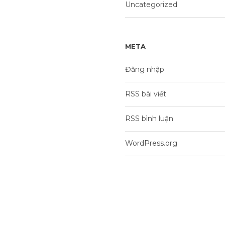
Uncategorized
META
Đăng nhập
RSS bài viết
RSS bình luận
WordPress.org