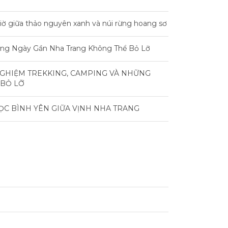
iờ giữa thảo nguyên xanh và núi rừng hoang sơ
rong Ngày Gần Nha Trang Không Thể Bỏ Lỡ
NGHIỆM TREKKING, CAMPING VÀ NHỮNG
 BỎ LỠ
ỌC BÌNH YÊN GIỮA VỊNH NHA TRANG