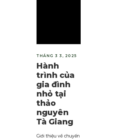
THÁNG 3 3, 2025
Hành
trình của
gia đình
nhỏ tại
thảo
nguyên
Tà Giang
Giới thiệu về chuyến