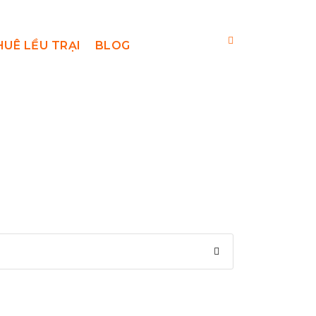
HUÊ LỀU TRẠI
BLOG
on