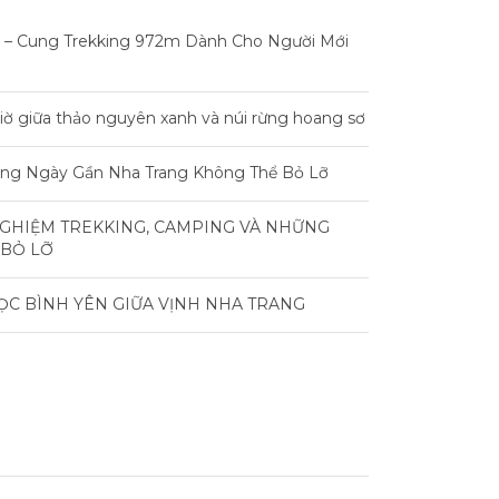
 – Cung Trekking 972m Dành Cho Người Mới
iờ giữa thảo nguyên xanh và núi rừng hoang sơ
rong Ngày Gần Nha Trang Không Thể Bỏ Lỡ
NGHIỆM TREKKING, CAMPING VÀ NHỮNG
 BỎ LỠ
ỌC BÌNH YÊN GIỮA VỊNH NHA TRANG