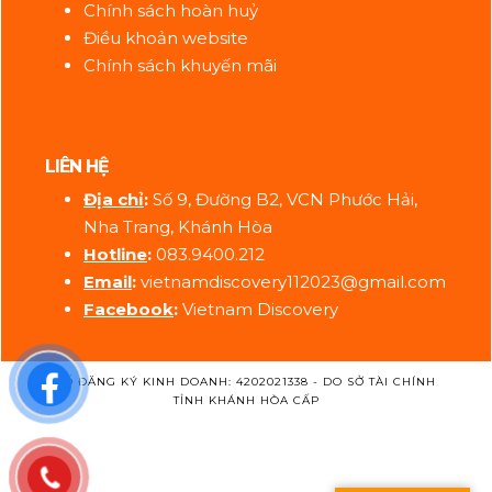
Chính sách hoàn huỷ
Điều khoản website
Chính sách khuyến mãi
LIÊN HỆ
Địa ch
ỉ
:
Số 9, Đường B2, VCN Phước Hải,
Nha Trang, Khánh Hòa
Hotline
:
083.9400.212
Email
:
vietnamdiscovery112023@gmail.com
Facebook
:
Vietnam Discovery
SỐ ĐĂNG KÝ KINH DOANH: 4202021338 - DO SỞ TÀI CHÍNH
TỈNH KHÁNH HÒA CẤP