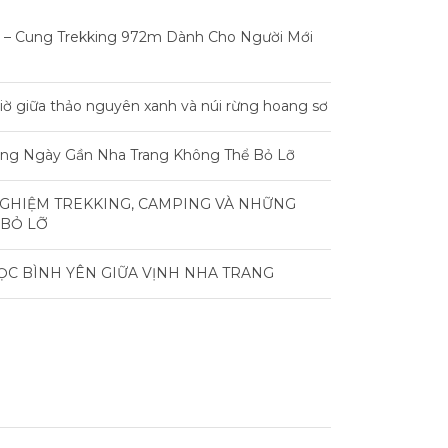
 – Cung Trekking 972m Dành Cho Người Mới
iờ giữa thảo nguyên xanh và núi rừng hoang sơ
rong Ngày Gần Nha Trang Không Thể Bỏ Lỡ
NGHIỆM TREKKING, CAMPING VÀ NHỮNG
 BỎ LỠ
ỌC BÌNH YÊN GIỮA VỊNH NHA TRANG