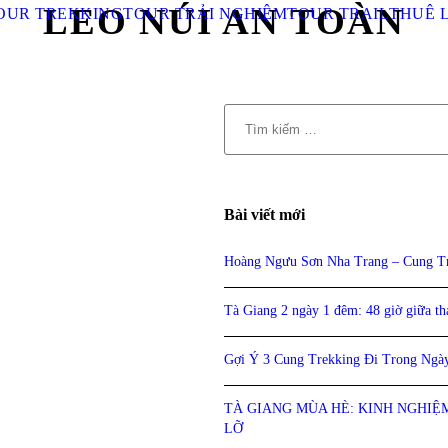
LEO NÚI AN TOÀN
OUR TREKKING
TOUR TRẢI NGHIỆM
TOUR TRAIL
THUÊ 
Bài viết mới
Hoàng Ngưu Sơn Nha Trang – Cung T
Tà Giang 2 ngày 1 đêm: 48 giờ giữa th
Gợi Ý 3 Cung Trekking Đi Trong Ngà
TÀ GIANG MÙA HÈ: KINH NGHIỆ
LỠ