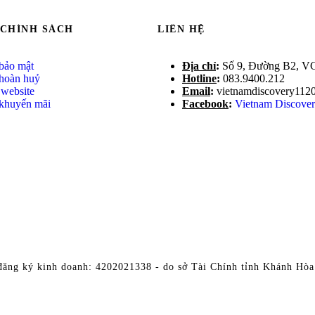
 CHÍNH SÁCH
LIÊN HỆ
bảo mật
Địa ch
ỉ
:
Số 9, Đường B2, V
 hoàn huỷ
Hotline
:
083.9400.212
website
Email
:
vietnamdiscovery11
 khuyến mãi
Facebook
:
Vietnam Discove
đăng ký kinh doanh: 4202021338 - do sở Tài Chính tỉnh Khánh Hòa