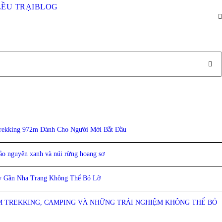
LỀU TRẠI
BLOG
rekking 972m Dành Cho Người Mới Bắt Đầu
ảo nguyên xanh và núi rừng hoang sơ
y Gần Nha Trang Không Thể Bỏ Lỡ
M TREKKING, CAMPING VÀ NHỮNG TRẢI NGHIỆM KHÔNG THỂ BỎ