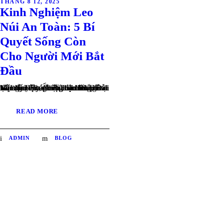
THÁNG 8 12, 2025
Kinh Nghiệm Leo
Núi An Toàn: 5 Bí
Quyết Sống Còn
Cho Người Mới Bắt
Đầu
⛰ Leo Núi – Thử Thách Hấp Dẫn Nhưng Tiềm Ẩn Rủi Ro Trong vài năm gần đây, phong trào leo núi tại Việt Nam phát triển mạnh mẽ, từ đi tour chuyên nghiệp có hướng dẫn viên đến tự túc cùng bạn bè. Dù hấp dẫn, đây vẫn là loại hình du lịch mạo...
READ MORE
ADMIN
BLOG