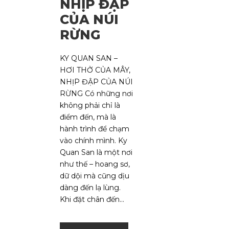
NHỊP ĐẬP
CỦA NÚI
RỪNG
KY QUAN SAN –
HƠI THỞ CỦA MÂY,
NHỊP ĐẬP CỦA NÚI
RỪNG Có những nơi
không phải chỉ là
điểm đến, mà là
hành trình để chạm
vào chính mình. Ky
Quan San là một nơi
như thế – hoang sơ,
dữ dội mà cũng dịu
dàng đến lạ lùng.
Khi đặt chân đến...