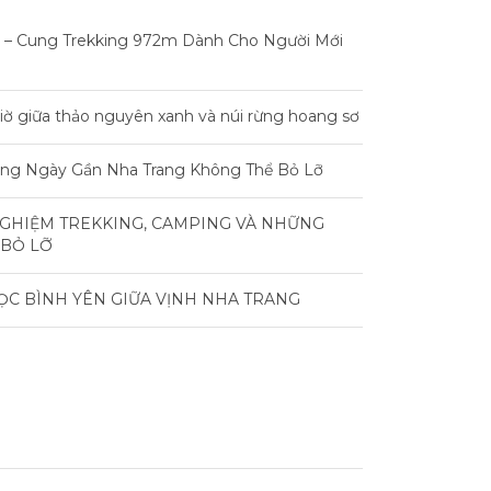
 – Cung Trekking 972m Dành Cho Người Mới
iờ giữa thảo nguyên xanh và núi rừng hoang sơ
rong Ngày Gần Nha Trang Không Thể Bỏ Lỡ
NGHIỆM TREKKING, CAMPING VÀ NHỮNG
 BỎ LỠ
ỌC BÌNH YÊN GIỮA VỊNH NHA TRANG