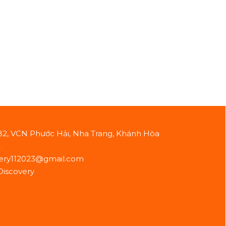
B2, VCN Phước Hải, Nha Trang, Khánh Hòa
2
ery112023@gmail.com
Discovery