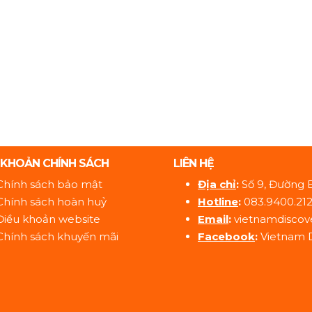
 KHOẢN CHÍNH SÁCH
LIÊN HỆ
Chính sách bảo mật
Địa ch
ỉ
:
Số 9, Đường 
Chính sách hoàn huỷ
Hotline
:
083.9400.21
Điều khoản website
Email
:
vietnamdiscov
Chính sách khuyến mãi
Facebook
:
Vietnam 