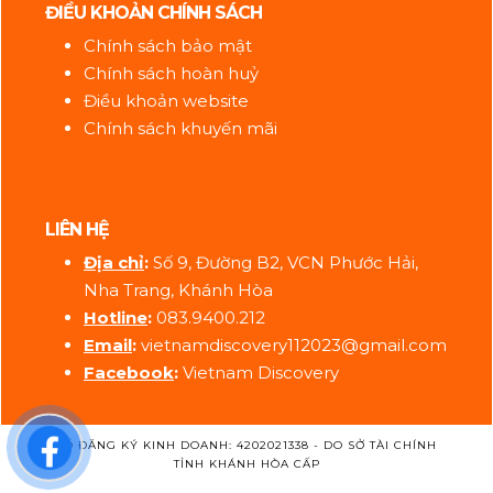
ĐIỀU KHOẢN CHÍNH SÁCH
Chính sách bảo mật
Chính sách hoàn huỷ
Điều khoản website
Chính sách khuyến mãi
LIÊN HỆ
Địa ch
ỉ
:
Số 9, Đường B2, VCN Phước Hải,
Nha Trang, Khánh Hòa
Hotline
:
083.9400.212
Email
:
vietnamdiscovery112023@gmail.com
Facebook
:
Vietnam Discovery
SỐ ĐĂNG KÝ KINH DOANH: 4202021338 - DO SỞ TÀI CHÍNH
TỈNH KHÁNH HÒA CẤP