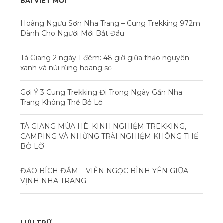
BÀI VIẾT MỚI
Hoàng Ngưu Sơn Nha Trang – Cung Trekking 972m
Dành Cho Người Mới Bắt Đầu
Tà Giang 2 ngày 1 đêm: 48 giờ giữa thảo nguyên
xanh và núi rừng hoang sơ
Gợi Ý 3 Cung Trekking Đi Trong Ngày Gần Nha
Trang Không Thể Bỏ Lỡ
TÀ GIANG MÙA HÈ: KINH NGHIỆM TREKKING,
CAMPING VÀ NHỮNG TRẢI NGHIỆM KHÔNG THỂ
BỎ LỠ
ĐẢO BÍCH ĐẦM – VIÊN NGỌC BÌNH YÊN GIỮA
VỊNH NHA TRANG
LƯU TRỮ