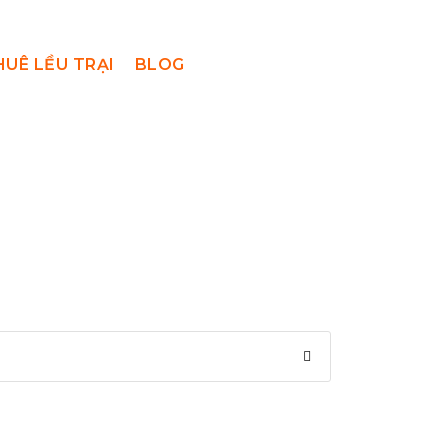
HUÊ LỀU TRẠI
BLOG
hó