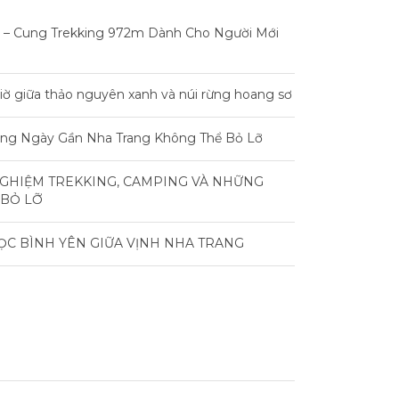
 – Cung Trekking 972m Dành Cho Người Mới
iờ giữa thảo nguyên xanh và núi rừng hoang sơ
rong Ngày Gần Nha Trang Không Thể Bỏ Lỡ
NGHIỆM TREKKING, CAMPING VÀ NHỮNG
 BỎ LỠ
ỌC BÌNH YÊN GIỮA VỊNH NHA TRANG