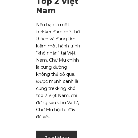
Top 2 Việt
Nam
Nếu bạn là một
trekker đam mê thử
thách và đang tìm
kiếm một hành trình
“khó nhằn” tại Việt
Nam, Chư Mư chính
là cung đường
không thể bỏ qua.
Được mệnh danh là
cung trekking khó
top 2 Việt Nam, chỉ
đứng sau Chu Va 12,
Chư Mư hội tụ đầy
đủ yếu...
Read More