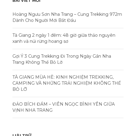
BÀI VIẾT MỚI
Hoàng Ngưu Sơn Nha Trang – Cung Trekking 972m
Dành Cho Người Mới Bắt Đầu
Tà Giang 2 ngày 1 đêm: 48 giờ giữa thảo nguyên
xanh và núi rừng hoang sơ
Gợi Ý 3 Cung Trekking Đi Trong Ngày Gần Nha
Trang Không Thể Bỏ Lỡ
TÀ GIANG MÙA HÈ: KINH NGHIỆM TREKKING,
CAMPING VÀ NHỮNG TRẢI NGHIỆM KHÔNG THỂ
BỎ LỠ
ĐẢO BÍCH ĐẦM – VIÊN NGỌC BÌNH YÊN GIỮA
VỊNH NHA TRANG
LƯU TRỮ