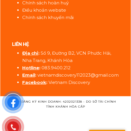
Chính sách hoàn huỷ
Điều khoản website
Chính sách khuyến mãi
LIÊN HỆ
Địa ch
ỉ
:
Số 9, Đường B2, VCN Phước Hải,
Nha Trang, Khánh Hòa
Hotline
:
083.9400.212
Email
:
vietnamdiscovery112023@gmail.com
Facebook
:
Vietnam Discovery
SỐ ĐĂNG KÝ KINH DOANH: 4202021338 - DO SỞ TÀI CHÍNH
TỈNH KHÁNH HÒA CẤP