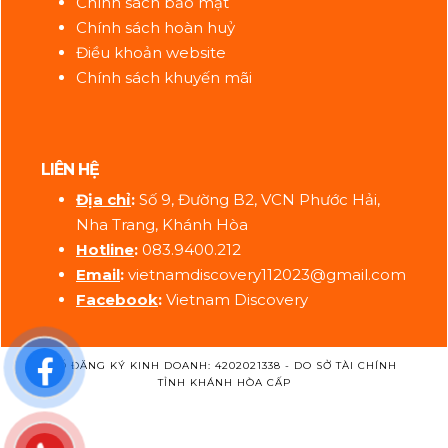
Chính sách bảo mật
Chính sách hoàn huỷ
Điều khoản website
Chính sách khuyến mãi
LIÊN HỆ
Địa ch
ỉ
:
Số 9, Đường B2, VCN Phước Hải,
Nha Trang, Khánh Hòa
Hotline
:
083.9400.212
Email
:
vietnamdiscovery112023@gmail.com
Facebook
:
Vietnam Discovery
SỐ ĐĂNG KÝ KINH DOANH: 4202021338 - DO SỞ TÀI CHÍNH
TỈNH KHÁNH HÒA CẤP