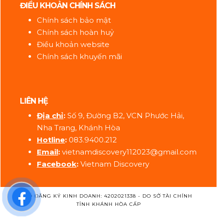
ĐIỀU KHOẢN CHÍNH SÁCH
Chính sách bảo mật
Chính sách hoàn huỷ
Điều khoản website
Chính sách khuyến mãi
LIÊN HỆ
Địa ch
ỉ
:
Số 9, Đường B2, VCN Phước Hải,
Nha Trang, Khánh Hòa
Hotline
:
083.9400.212
Email
:
vietnamdiscovery112023@gmail.com
Facebook
:
Vietnam Discovery
SỐ ĐĂNG KÝ KINH DOANH: 4202021338 - DO SỞ TÀI CHÍNH
TỈNH KHÁNH HÒA CẤP