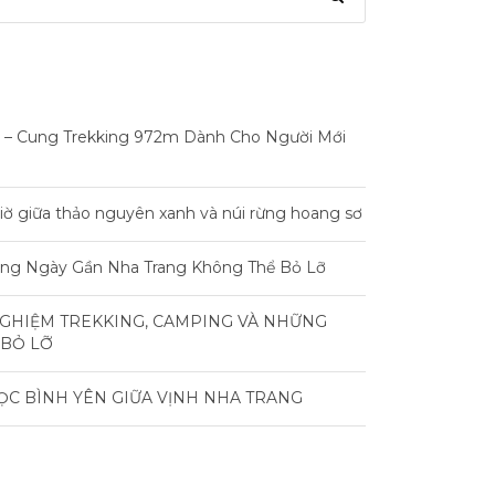
 – Cung Trekking 972m Dành Cho Người Mới
iờ giữa thảo nguyên xanh và núi rừng hoang sơ
rong Ngày Gần Nha Trang Không Thể Bỏ Lỡ
NGHIỆM TREKKING, CAMPING VÀ NHỮNG
 BỎ LỠ
ỌC BÌNH YÊN GIỮA VỊNH NHA TRANG