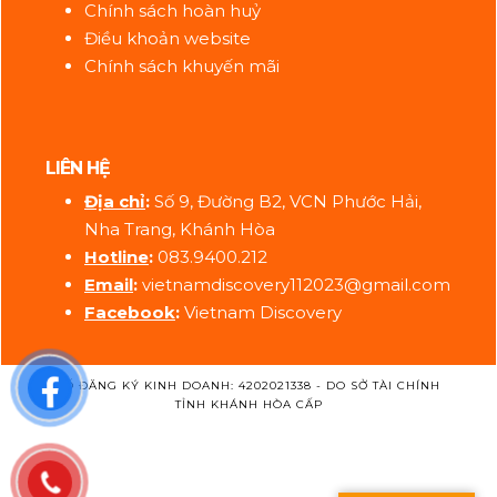
Chính sách hoàn huỷ
Điều khoản website
Chính sách khuyến mãi
LIÊN HỆ
Địa ch
ỉ
:
Số 9, Đường B2, VCN Phước Hải,
Nha Trang, Khánh Hòa
Hotline
:
083.9400.212
Email
:
vietnamdiscovery112023@gmail.com
Facebook
:
Vietnam Discovery
SỐ ĐĂNG KÝ KINH DOANH: 4202021338 - DO SỞ TÀI CHÍNH
TỈNH KHÁNH HÒA CẤP