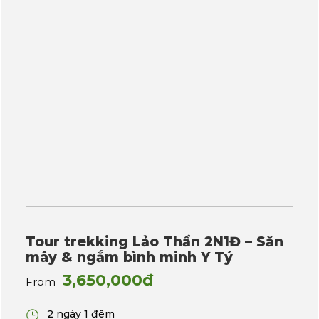
Tour trekking Lảo Thẩn 2N1Đ – Săn
mây & ngắm bình minh Y Tý
3,650,000đ
From
2 ngày 1 đêm