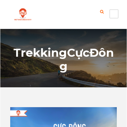
TrekkingCựcĐôn
g