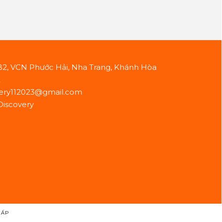
B2, VCN Phước Hải, Nha Trang, Khánh Hòa
2
ery112023@gmail.com
Discovery
CẤP