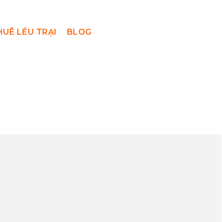
HUÊ LỀU TRẠI
BLOG
g