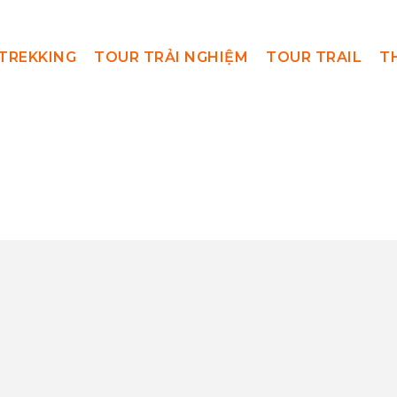
TREKKING
TOUR TRẢI NGHIỆM
TOUR TRAIL
T
ChốtTourCựcĐôn