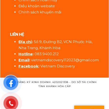
Điều khoản website
Chính sách khuyến mãi
LIÊN HỆ
Địa ch
ỉ
:
Số 9, Đường B2, VCN Phước Hải,
Nha Trang, Khánh Hòa
Hotline
:
083.9400.212
Email
:
vietnamdiscovery112023@gmail.com
Facebook
:
Vietnam Discovery
SỐ ĐĂNG KÝ KINH DOANH: 4202021338 - DO SỞ TÀI CHÍNH
TỈNH KHÁNH HÒA CẤP