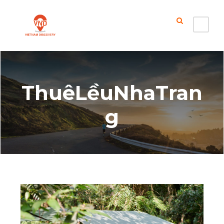
ThuêLềuNhaTran
g