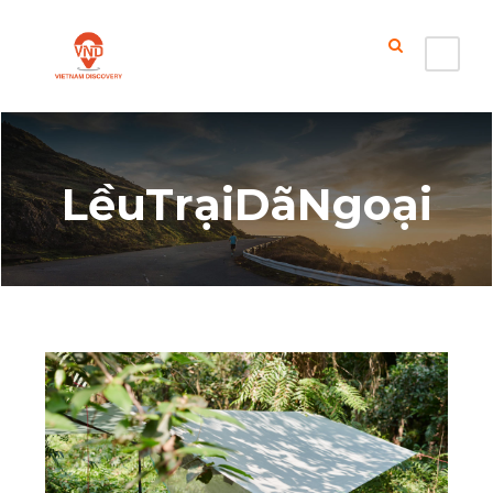
LềuTrạiDãNgoại