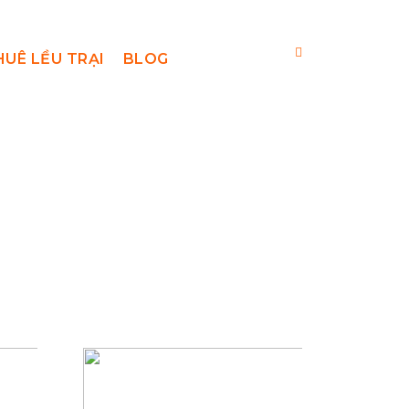
HUÊ LỀU TRẠI
BLOG
uê