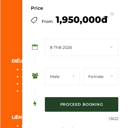
Price
1,950,000đ
From
ĐIỀU KHOẢN CHÍNH SÁCH
Chính sách bảo mật
Chính sách hoàn huỷ
Điều khoản website
Chính sách khuyến mãi
LIÊN HỆ
13622
Địa ch
ỉ
:
Số 9, Đường B2, VCN Phước Hải,