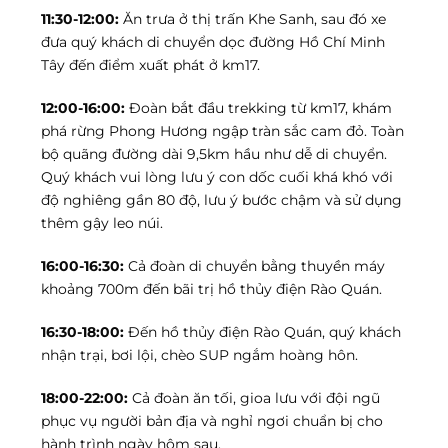
11:30-12:00:
Ăn trưa ở thị trấn Khe Sanh, sau đó xe
đưa quý khách di chuyển dọc đường Hồ Chí Minh
Tây đến điểm xuất phát ở km17.
12:00-16:00:
Đoàn bắt đầu trekking từ km17, khám
phá rừng Phong Hương ngập tràn sắc cam đỏ. Toàn
bộ quãng đường dài 9,5km hầu như dễ di chuyển.
Quý khách vui lòng lưu ý con dốc cuối khá khó với
độ nghiêng gần 80 độ, lưu ý bước chậm và sử dụng
thêm gậy leo núi.
16:00-16:30:
Cả đoàn di chuyển bằng thuyền máy
khoảng 700m đến bãi trị hồ thủy điện Rào Quán.
16:30-18:00:
Đến hồ thủy điện Rào Quán, quý khách
nhận trại, bơi lội, chèo SUP ngắm hoàng hôn.
18:00-22:00:
Cả đoàn ăn tối, gioa lưu với đội ngũ
phục vụ người bản địa và nghỉ ngơi chuẩn bị cho
hành trình ngày hôm sau.