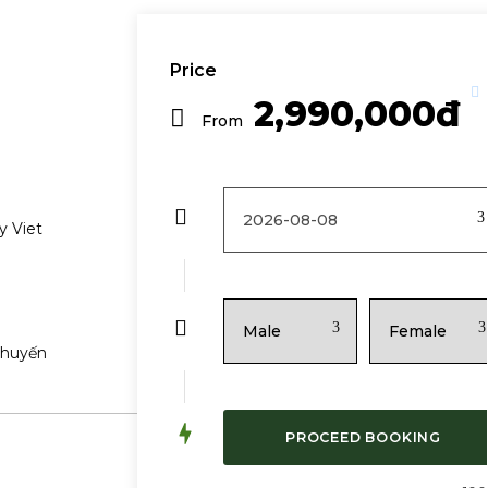
Price
2,990,000đ
From
y Viet
chuyến