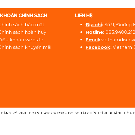
 KHOẢN CHÍNH SÁCH
LIÊN HỆ
Chính sách bảo mật
Địa ch
ỉ
:
Số 9, Đường 
Chính sách hoàn huỷ
Hotline
:
083.9400.21
Điều khoản website
Email
:
vietnamdiscov
Chính sách khuyến mãi
Facebook
:
Vietnam 
 ĐĂNG KÝ KINH DOANH: 4202021338 - DO SỞ TÀI CHÍNH TỈNH KHÁNH HÒA 