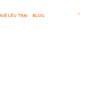
HUÊ LỀU TRẠI
BLOG
g