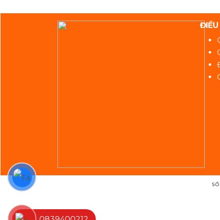
ĐIỀU
SỐ
0839400212