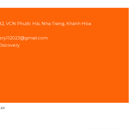
B2, VCN Phước Hải, Nha Trang, Khánh Hòa
2
ery112023@gmail.com
Discovery
CẤP