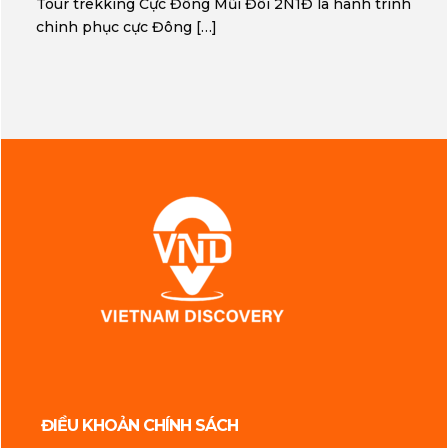
Tour trekking Cực Đông Mũi Đôi 2N1Đ là hành trình
chinh phục cực Đông […]
ĐIỀU KHOẢN CHÍNH SÁCH