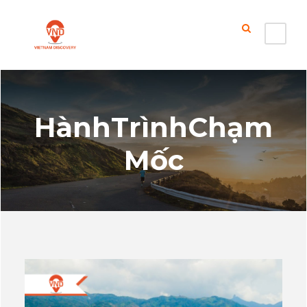
HànhTrìnhChạm
Mốc