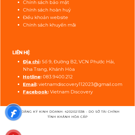
Chính sách bảo mật
Chính sách hoàn huỷ
Điều khoản website
Chính sách khuyến mãi
LIÊN HỆ
Địa ch
ỉ
:
Số 9, Đường B2, VCN Phước Hải,
Nha Trang, Khánh Hòa
Hotline
:
083.9400.212
Email
:
vietnamdiscovery112023@gmail.com
Facebook
:
Vietnam Discovery
SỐ ĐĂNG KÝ KINH DOANH: 4202021338 - DO SỞ TÀI CHÍNH
TỈNH KHÁNH HÒA CẤP