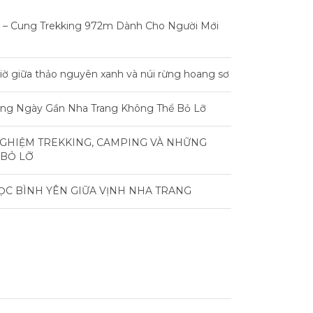
 – Cung Trekking 972m Dành Cho Người Mới
iờ giữa thảo nguyên xanh và núi rừng hoang sơ
rong Ngày Gần Nha Trang Không Thể Bỏ Lỡ
NGHIỆM TREKKING, CAMPING VÀ NHỮNG
 BỎ LỠ
ỌC BÌNH YÊN GIỮA VỊNH NHA TRANG