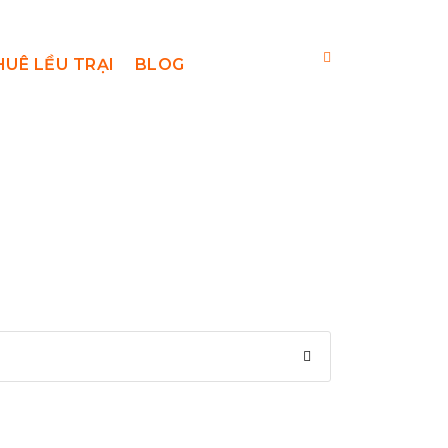
HUÊ LỀU TRẠI
BLOG
p