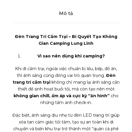
s
ố
Mô tả
l
ư
ợ
Đèn Trang Trí Cắm Trại – Bí Quyết Tạo Không
n
Gian Camping Lung Linh
g
Vì sao nên dùng khi camping?
Khi đi cắm trại, ngoài việc chuẩn bị lều, bếp, đồ ăn,
thì ánh sáng cũng đóng vai trò quan trọng.
Đèn
trang trí cắm trại
không chỉ mang lại ánh sáng cần
thiết để sinh hoạt buổi tối, mà còn tạo nên một
không gian chill, ấm áp và cực kỳ “ăn hình”
cho
những tấm ảnh check-in.
Đặc biệt, ánh sáng dịu nhẹ từ đèn LED trang trí giúp
xóa tan cảm giác tối tăm, tạo sự an toàn khi di
chuyển và biến khu trại trở thành một “quán cà phê