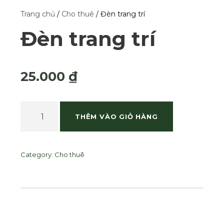
Trang chủ
/
Cho thuê
/ Đèn trang trí
Đèn trang trí
25.000
₫
Đ
THÊM VÀO GIỎ HÀNG
è
n
t
r
Category:
Cho thuê
a
n
g
t
r
í