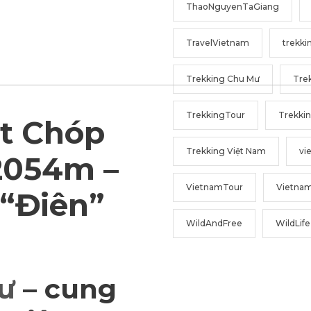
ThaoNguyenTaGiang
TravelVietnam
trekki
Trekking Chu Mư
Trek
TrekkingTour
Trekki
t Chóp
Trekking Việt Nam
vi
2054m –
VietnamTour
Vietna
“Điên”
WildAndFree
WildLife
ư
– cung