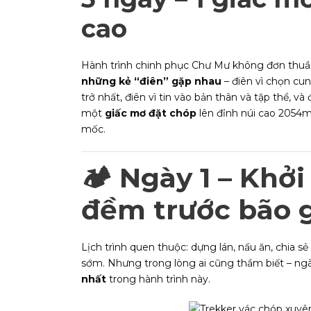
cao
Hành trình chinh phục Chư Mư không đơn thuần c
những kẻ “điên” gặp nhau
– điên vì chọn c
trở nhất, điên vì tin vào bản thân và tập thể, v
một
giấc mơ đặt chóp
lên đỉnh núi cao 2054m
mốc.
🏕
Ngày 1 – Khở
đềm trước bão 
Lịch trình quen thuộc: dựng lán, nấu ăn, chia sẻ
sớm. Nhưng trong lòng ai cũng thầm biết – ngà
nhất
trong hành trình này.