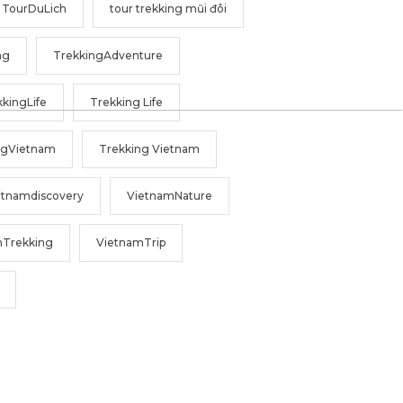
TourDuLich
tour trekking mũi đôi
ng
TrekkingAdventure
kingLife
Trekking Life
ngVietnam
Trekking Vietnam
etnamdiscovery
VietnamNature
mTrekking
VietnamTrip