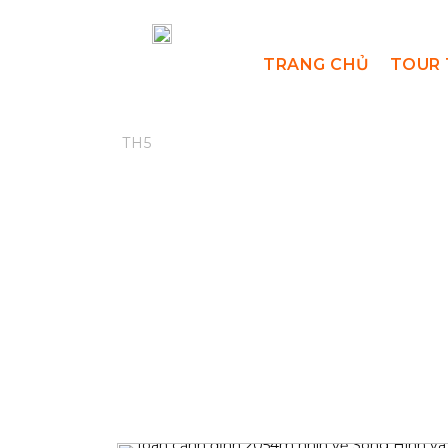
TRANG CHỦ
TOUR 
16
Tháng 5 16, 2025
Bl
Hành Trì
TH5
Chóp Đỉn
Việt Nam