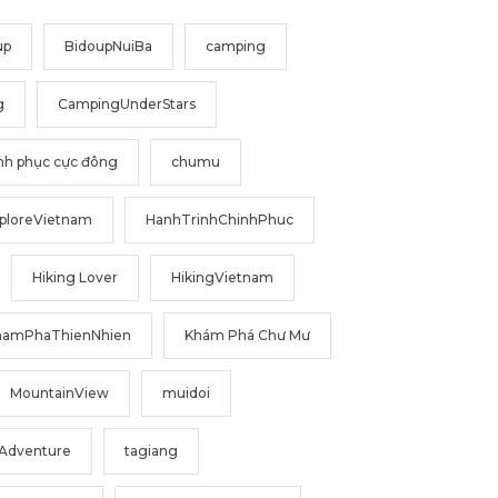
up
BidoupNuiBa
camping
g
CampingUnderStars
nh phục cực đông
chumu
ploreVietnam
HanhTrinhChinhPhuc
Hiking Lover
HikingVietnam
hamPhaThienNhien
Khám Phá Chư Mư
MountainView
muidoi
Adventure
tagiang