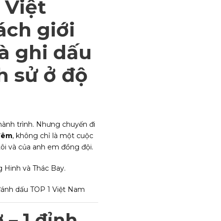
 Việt
ách giới
à ghi dấu
h sử ở độ
 hành trình. Nhưng chuyến đi
 đêm
, không chỉ là một cuộc
ôi và của anh em đồng đội.
 đánh dấu TOP 1 Việt Nam
 – 1 đỉnh