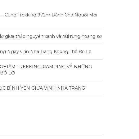
 – Cung Trekking 972m Dành Cho Người Mới
iờ giữa thảo nguyên xanh và núi rừng hoang sơ
rong Ngày Gần Nha Trang Không Thể Bỏ Lỡ
NGHIỆM TREKKING, CAMPING VÀ NHỮNG
 BỎ LỠ
ỌC BÌNH YÊN GIỮA VỊNH NHA TRANG