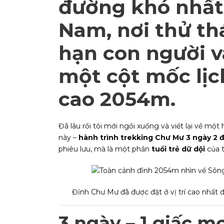
đường khó nhất
Nam, nơi thử th
hạn con người v
một cột mốc lịc
cao 2054m.
Đã lâu rồi tôi mới ngồi xuống và viết lại về một
này –
hành trình trekking Chư Mư 3 ngày 2
phiêu lưu, mà là một phần
tuổi trẻ dữ dội
của t
Đỉnh Chư Mư đã được đặt ở vị trí cao nhất
3 ngày – 1 giấc mơ