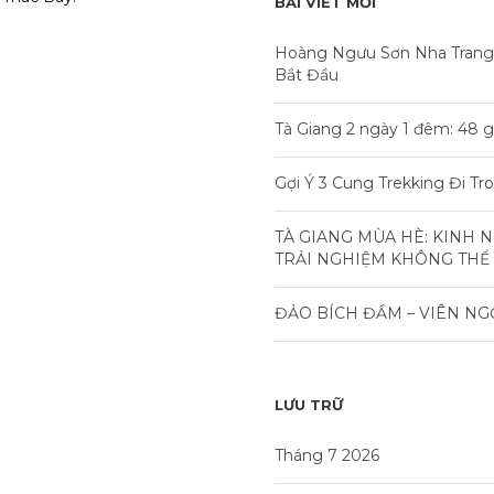
BÀI VIẾT MỚI
Hoàng Ngưu Sơn Nha Trang
Bắt Đầu
Tà Giang 2 ngày 1 đêm: 48 g
Gợi Ý 3 Cung Trekking Đi T
TÀ GIANG MÙA HÈ: KINH 
TRẢI NGHIỆM KHÔNG THỂ
ĐẢO BÍCH ĐẦM – VIÊN NG
LƯU TRỮ
Tháng 7 2026