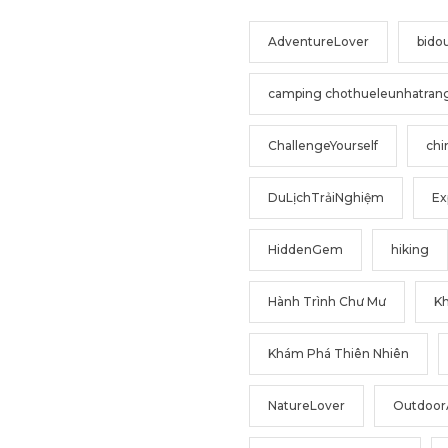
AdventureLover
bido
camping chothueleunhatran
ChallengeYourself
chi
DuLịchTrảiNghiệm
Ex
HiddenGem
hiking
Hành Trình Chư Mư
K
Khám Phá Thiên Nhiên
NatureLover
Outdoor