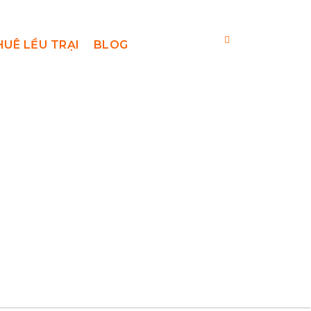
HUÊ LỀU TRẠI
BLOG
ư 2054m – Đặt
g Khó Nhất